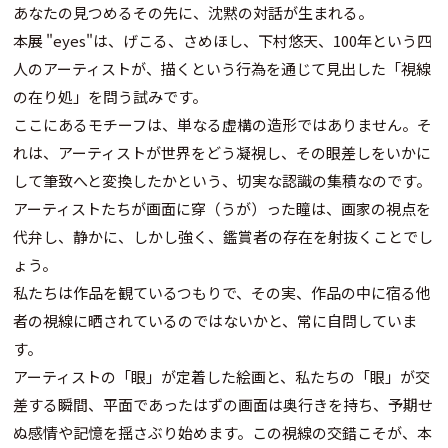
あなたの見つめるその先に、沈黙の対話が生まれる。
本展 "eyes"は、げこる、さめほし、下村悠天、100年という四
人のアーティストが、描くという行為を通じて見出した「視線
の在り処」を問う試みです。
ここにあるモチーフは、単なる虚構の造形ではありません。そ
れは、アーティストが世界をどう凝視し、その眼差しをいかに
して筆致へと変換したかという、切実な認識の集積なのです。
アーティストたちが画面に穿（うが）った瞳は、画家の視点を
代弁し、静かに、しかし強く、鑑賞者の存在を射抜くことでし
ょう。
私たちは作品を観ているつもりで、その実、作品の中に宿る他
者の視線に晒されているのではないかと、常に自問していま
す。
アーティストの「眼」が定着した絵画と、私たちの「眼」が交
差する瞬間、平面であったはずの画面は奥行きを持ち、予期せ
ぬ感情や記憶を揺さぶり始めます。この視線の交錯こそが、本