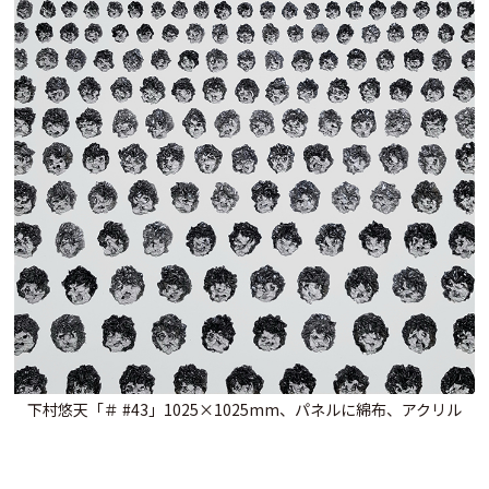
下村悠天「＃ #43」1025×1025mm、パネルに綿布、アクリル